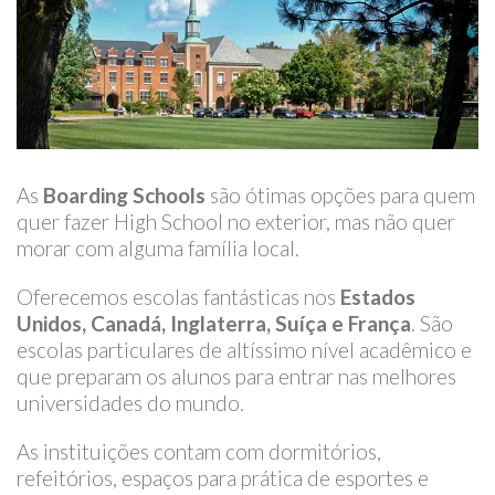
As
Boarding Schools
são ótimas opções para quem
quer fazer High School no exterior, mas não quer
morar com alguma família local.
Oferecemos escolas fantásticas nos
Estados
Unidos, Canadá, Inglaterra, Suíça e França
. São
escolas particulares de altíssimo nível acadêmico e
que preparam os alunos para entrar nas melhores
universidades do mundo.
As instituições contam com dormitórios,
refeitórios, espaços para prática de esportes e