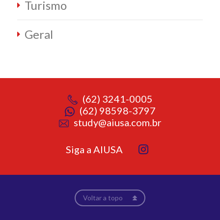
Turismo
Geral
(62) 3241-0005
(62) 98598-3797
study@aiusa.com.br
Siga a AIUSA
Voltar a topo