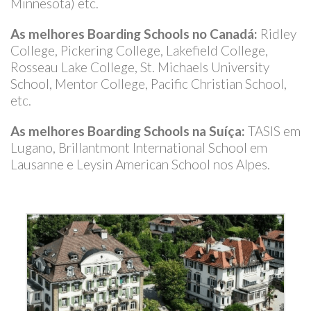
Minnesota) etc.
As melhores Boarding Schools no Canadá:
Ridley
College, Pickering College, Lakefield College,
Rosseau Lake College, St. Michaels University
School, Mentor College, Pacific Christian School,
etc.
As melhores Boarding Schools na Suíça:
TASIS em
Lugano, Brillantmont International School em
Lausanne e Leysin American School nos Alpes.