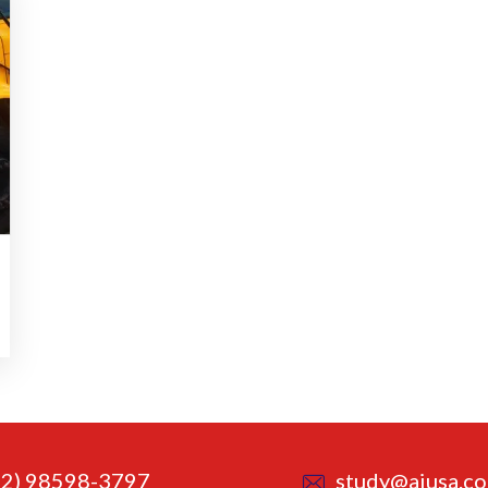
62) 98598-3797
study@aiusa.co