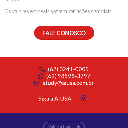
Os valores em reais sofrem variações cambiais.
FALE CONOSCO
(62) 3241-0005
(62) 98598-3797
study@aiusa.com.br
Siga a AIUSA
Voltar a topo