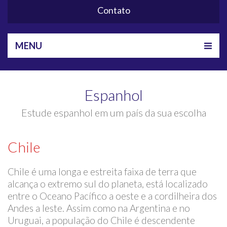
Contato
MENU
Espanhol
Estude espanhol em um país da sua escolha
Chile
Chile é uma longa e estreita faixa de terra que
alcança o extremo sul do planeta, está localizado
entre o Oceano Pacífico a oeste e a cordilheira dos
Andes a leste. Assim como na Argentina e no
Uruguai, a população do Chile é descendente