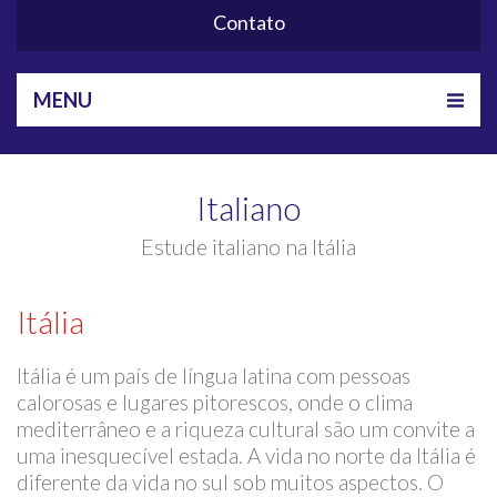
Contato
MENU
Italiano
Estude italiano na Itália
Itália
Itália é um país de língua latina com pessoas
calorosas e lugares pitorescos, onde o clima
mediterrâneo e a riqueza cultural são um convite a
uma inesquecível estada. A vida no norte da Itália é
diferente da vida no sul sob muitos aspectos. O