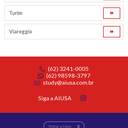
Turim
Viareggio
(62) 3241-0005
(62) 98598-3797
study@aiusa.com.br
Siga a AIUSA
Voltar a topo