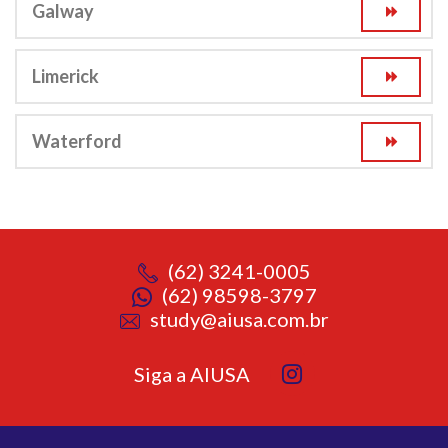
Galway
Limerick
Waterford
(62) 3241-0005
(62) 98598-3797
study@aiusa.com.br
Siga a AIUSA