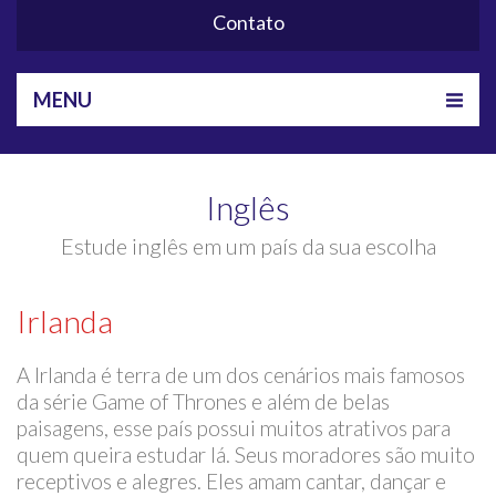
Contato
MENU
Inglês
Estude inglês em um país da sua escolha
Irlanda
A Irlanda é terra de um dos cenários mais famosos
da série Game of Thrones e além de belas
paisagens, esse país possui muitos atrativos para
quem queira estudar lá. Seus moradores são muito
receptivos e alegres. Eles amam cantar, dançar e