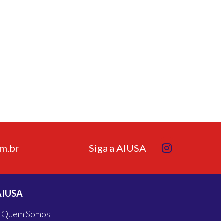
m.br
Siga a AIUSA
AIUSA
Quem Somos