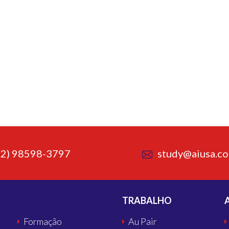
62) 98598-3797
study@aiusa.co
TRABALHO
Formação
Au Pair