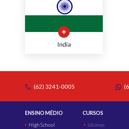
India
(62) 3241-0005
(
ENSINO MÉDIO
CURSOS
High School
Idiomas