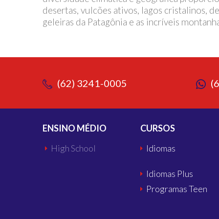
desertas, vulcões ativos, lagos cristalinos, d
geleiras da Patagônia e as incríveis montanh
(62) 3241-0005
(
ENSINO MÉDIO
CURSOS
High School
Idiomas
Idiomas Plus
Programas Teen