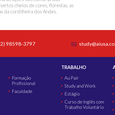
esertos cheios de cores, florestas, as
as da cordilheira dos Andes.
62) 98598-3797
study@aiusa.co
TRABALHO
Formação
Au Pair
Profissional
Study and Work
Faculdade
Estágio
Curso de Inglês com
Trabalho Voluntário