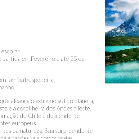
 escolar
a partida em Fevereiro e até 25 de
 família hospedeira
panhol.
 que alcança o extremo sul do planeta,
te e a cordilheira dos Andes a leste.
pulação do Chile é descendente
antes europeus.
antes da natureza. Sua surpreendente
na atrações tais como: praias