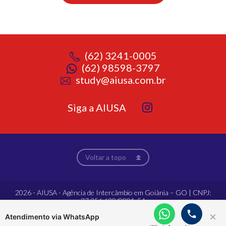
(62) 3241-0005
(62) 98598-3797
study@aiusa.com.br
Siga a AIUSA
Voltar a topo
2026 - AIUSA - Agência de Intercâmbio em Goiânia – GO | CNPJ:
37.256.690/0001-54