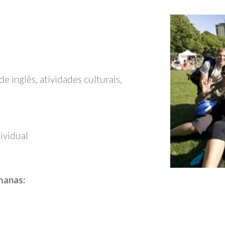
de inglês, atividades culturais,
dividual
manas: