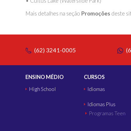
• Cultus Lake (Waterslide Park)
Mais detalhes na seção
Promoções
deste si
(62) 3241-0005
(
ENSINO MÉDIO
CURSOS
High School
Idiomas
Idiomas Plus
Programas Teen